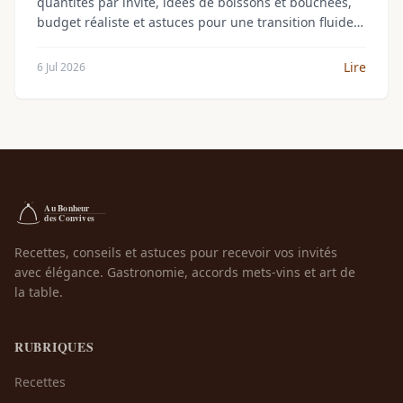
quantités par invité, idées de boissons et bouchées,
budget réaliste et astuces pour une transition fluide
vers le repas.
Lire
6 Jul 2026
Recettes, conseils et astuces pour recevoir vos invités
avec élégance. Gastronomie, accords mets-vins et art de
la table.
RUBRIQUES
Recettes