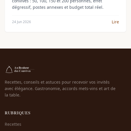
convives : 50, 100, 150 et 200 personnes, effet
dégressif, postes annexes et budget total réel.
Lire
24 Jun 2026
Recettes, conseils et astuces pour recevoir vos invités
avec élégance. Gastronomie, accords mets-vins et art de
la table.
RUBRIQUES
Recettes