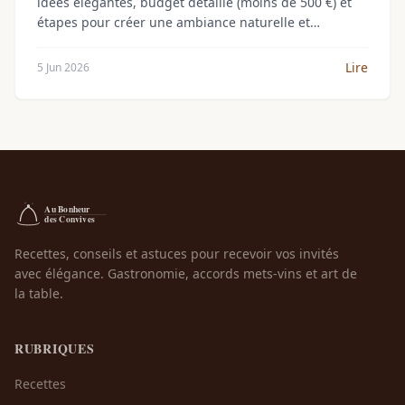
idées élégantes, budget détaillé (moins de 500 €) et
étapes pour créer une ambiance naturelle et
romantique en 2026.
Lire
5 Jun 2026
Recettes, conseils et astuces pour recevoir vos invités
avec élégance. Gastronomie, accords mets-vins et art de
la table.
RUBRIQUES
Recettes