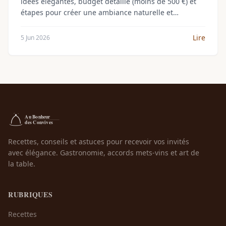
idées élégantes, budget détaillé (moins de 500 €) et
étapes pour créer une ambiance naturelle et
romantique en 2026.
Lire
5 Jun 2026
Recettes, conseils et astuces pour recevoir vos invités
avec élégance. Gastronomie, accords mets-vins et art de
la table.
RUBRIQUES
Recettes