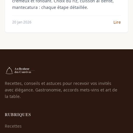
crémeux et fondant. Choix du riz, cuisson al dente,
mantecatura : chaque étape détaillée.
Lire
20 Jan 2026
Recettes, conseils et astuces pour recevoir vos invités
avec élégance. Gastronomie, accords mets-vins et art de
la table.
RUBRIQUES
Recettes