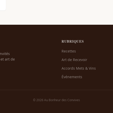
RUBRIQUES
Recettes
nvités
et art de
Art de Recevoir
Accords Mets & Vins
Événements
© 2026 Au Bonheur des Convives