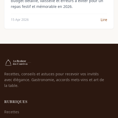
budget détaillé, vaisselle et erreurs à éviter pour un
repas festif et mémorable en 2026.
Lire
15 Apr 2026
Recettes, conseils et astuces pour recevoir vos invités
avec élégance. Gastronomie, accords mets-vins et art de
la table.
RUBRIQUES
Recettes