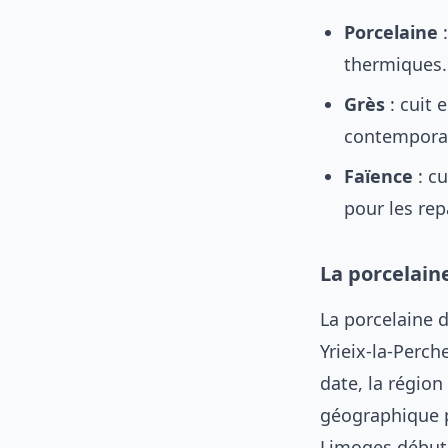
Porcelaine
:
thermiques.
Grès
: cuit 
contemporai
Faïence
: cu
pour les rep
La porcelaine
La porcelaine 
Yrieix-la-Perch
date, la région
géographique p
Limoges débute