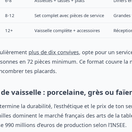
6-8
Assiettes + tasses + plats
Dîners e
8-12
Set complet avec pièces de service
Grandes 
12+
Vaisselle complète + accessoires
Réception
égulièrement
plus de dix convives
, opte pour un servic
sonnes en 72 pièces minimum. Ce format couvre la m
ncombrer tes placards.
de vaisselle : porcelaine, grès ou faïe
ermine la durabilité, l’esthétique et le prix de ton se
milles dominent le marché français des arts de la tabl
e 990 millions d’euros de production selon l’INSEE.