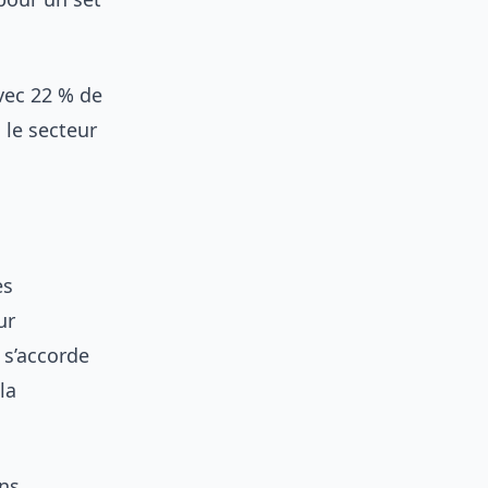
avec 22 % de
 le secteur
es
ur
e s’accorde
la
ans