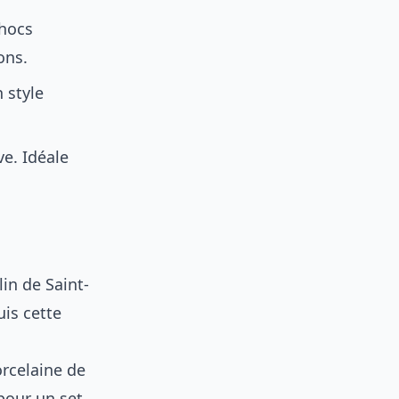
chocs
ons.
 style
ve. Idéale
in de Saint-
uis cette
rcelaine de
pour un set