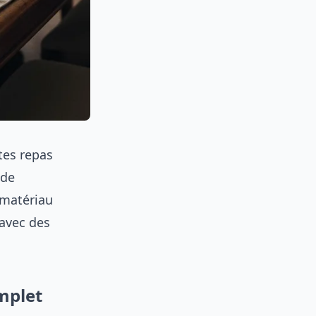
tes repas
 de
 matériau
 avec des
mplet