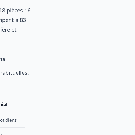
8 pièces : 6
impent à 83
ière et
ns
habituelles.
déal
otidiens