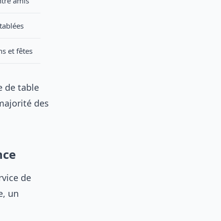
ntre amis
tablées
s et fêtes
e de table
ajorité des
nce
rvice de
e, un