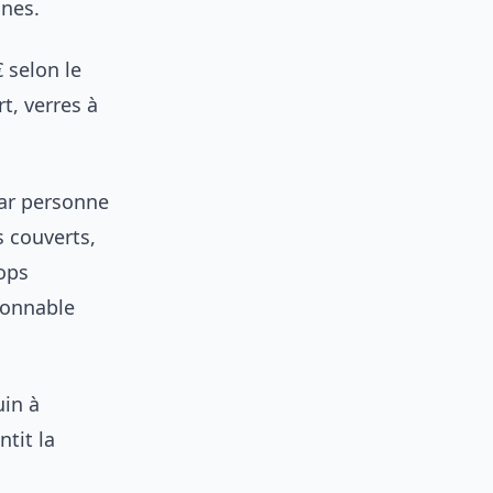
nnes.
 selon le
t, verres à
ar personne
is couverts,
Pops
isonnable
uin à
ntit la