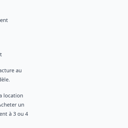
ment
t
facture au
dèle.
a location
Acheter un
ent à 3 ou 4