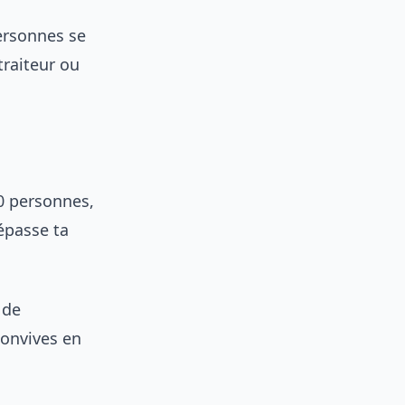
ersonnes se
raiteur ou
0 personnes,
épasse ta
 de
onvives en