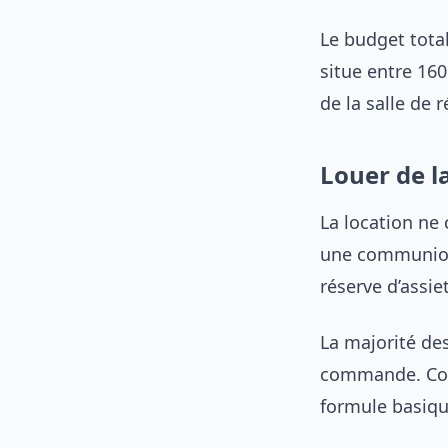
Le budget tota
situe entre 16
de la salle de 
Louer de la
La location ne
une communion,
réserve d’assie
La majorité de
commande. Comp
formule basique