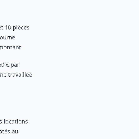
et 10 pièces
tourne
 montant.
60 € par
ne travaillée
s locations
ptés au