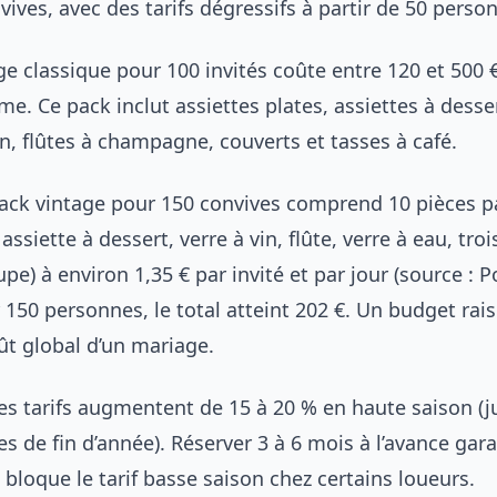
ves, avec des tarifs dégressifs à partir de 50 perso
e classique pour 100 invités coûte entre 120 et 500 €
. Ce pack inclut assiettes plates, assiettes à desser
in, flûtes à champagne, couverts et tasses à café.
ack vintage pour 150 convives comprend 10 pièces p
 assiette à dessert, verre à vin, flûte, verre à eau, tro
pe) à environ 1,35 € par invité et par jour (source : 
 150 personnes, le total atteint 202 €. Un budget ra
ût global d’un mariage.
 les tarifs augmentent de 15 à 20 % en haute saison (j
s de fin d’année). Réserver 3 à 6 mois à l’avance gara
t bloque le tarif basse saison chez certains loueurs.