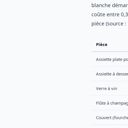
blanche démarre
coûte entre 0,3
pièce (source :
Pièce
Assiette plate p
Assiette à desse
Verre à vin
Flûte à champa
Couvert (fourche