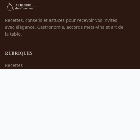
Recettes, conseils et astuces pour recevoir vos invités
avec élégance. Gastronomie, accords mets-vins et art de
la table.
RUBRIQUES
Recettes
Art de Recevoir
Accords Mets & Vins
Événements
INFORMATIONS
À propos
Contact